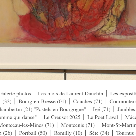
Galerie photos
Les mots de Laurent Danchin
Les exposit
 (33)
Bourg-en-Bresse (01)
Couches (71)
Cournonterr
ambertin (21) "Pastels en Bourgogne"
Igé (71)
Jambles
homme qui danse"
Le Creusot 2025
Le Poët Laval
Mâco
Montceau-les-Mines (71)
Montcenis (71)
Mont-St-Martin
n (26)
Portbail (50)
Romilly (10)
Sète (34)
Tournus 